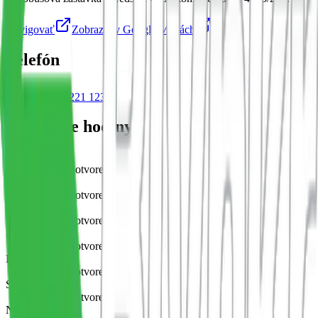
Navigovať
Zobraziť v Google Mapách
Telefón
+421 800 221 123
Otváracie hodiny
Pondelok
Nonstop otvorené
Utorok
Nonstop otvorené
Streda
Nonstop otvorené
Štvrtok
Nonstop otvorené
Piatok
Nonstop otvorené
Sobota
Nonstop otvorené
Nedeľa