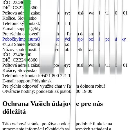
IČO: 22496360
DIČ: CZ22496360
Poštová adresa zákazníckej podpory: Rastislavova 2499/110, 040 01
Košice, Slovensko
Telefonický kontakt: +421 800 221 123
E-mail: support@blynkr.sk
Pre rýchlu odpoveď využite chat v ľavom dolnom rohu!
Pobočky
Impresum
Ochrana osobných údajov
Obchodné podmienky
©123 Shared Mobility Slovakia s.r.o.
Názov spoločnosti: 123 Shared Mobility Slovakia s.r.o.
IČO: 22496360
DIČ: CZ22496360
Poštová adresa zákazníckej podpory: Rastislavova 2499/110, 040 01
Košice, Slovensko
Telefonický kontakt: +421 800 221 123
E-mail: support@blynkr.sk
Pre rýchlu odpoveď využite chat v ľavom dolnom rohu!
Otváracie hodiny: pondelok až piatok 7:00-19:00
Ochrana Vašich údajov je pre nás
dôležitá
Táto webová stránka používa cookies a podobné funkcie na
spracovanie informácií týkajúcich sa koncových zariadení a