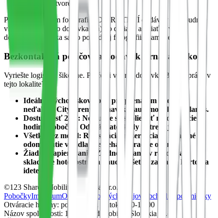
Nonstop otvorené
Pred vyhotovením fotografií PO VRÁTENÍ dodávky nezabudnite
vložiť kľúč (ak ho dodávka má) do držiaka a vziať si veci z
dodávky. Dodávka sa po poslednej fotografii uzamkne!
Bezkontaktná požičovňa dodávok Trnava a okolie
Vyriešte logistiku šikovne. Prečo si vybrať dodávku Blynkr práve v
tejto lokalite?
Ideálny východiskový bod pre prenájom dodávky
neďaleko City Areny a trnavskej automobilky Stellantis.
Dostupnosť 24/7:
Nemusíte sa spoliehať na otváracie
hodiny pobočky. Odchádzate, kedy potrebujete.
Všetko cez mobil:
Registrácia, rezervácia aj samotné
odomknutie vozidla prebieha výhradne online.
Žiadne papierovanie:
Žiadne čakanie v radoch ani
skladanie hotovostných kaucií. Všetko zaplatíte kartou a
idete.
©123 Shared Mobility Slovakia s.r.o.
Pobočky
Impresum
Ochrana osobných údajov
Obchodné podmienky
Otváracie hodiny: pondelok až piatok 7:00-19:00
Názov spoločnosti: 123 Shared Mobility Slovakia s.r.o.