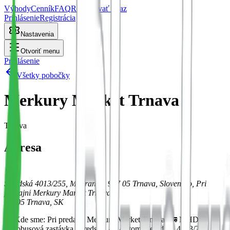
Výhody
Cenník
FAQ
Rezervovať teraz
Prihlásenie
Registrácia
Nastavenia
Otvoriť menu
Prihlásenie
Všetky pobočky
Merkury Market Trnava
Trnava
Adresa
Seredská 4013/255, Modranka, 917 05 Trnava, Slovensko, Pri
predajni Merkury Market Trnava
91705
Trnava
, SK
📍 Kde sme: Pri predajni Merkury Market Trnava. 🚌 MHD:
Autobusová zastávka Seredská. 🚗 Autom: Seredská 4013/255.