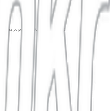
vka sa po poslednej fotografii uzamkne!