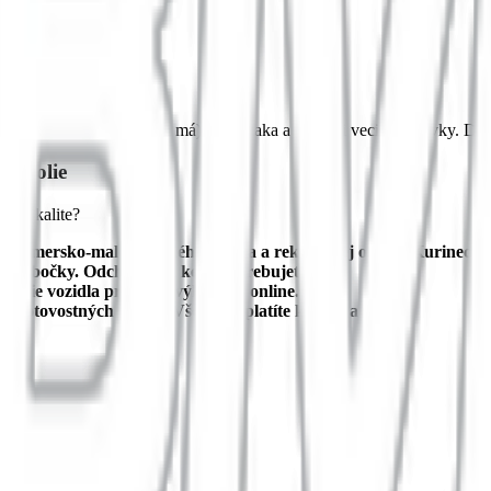
 kľúč (ak ho dodávka má) do držiaka a vziať si veci z dodávky. Dodá
 okolie
to lokalite?
 Gemersko-malohontského múzea a rekreačnej oblasti Kurinec.
ny pobočky. Odchádzate, kedy potrebujete.
nutie vozidla prebieha výhradne online.
 hotovostných kaucií. Všetko zaplatíte kartou a idete.
 Košice, Slovensko