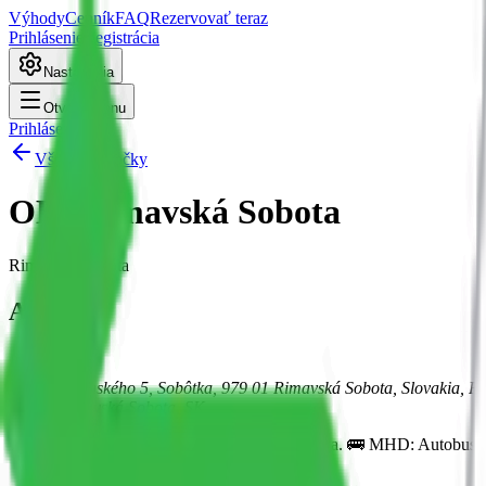
Výhody
Cenník
FAQ
Rezervovať teraz
Prihlásenie
Registrácia
Nastavenia
Otvoriť menu
Prihlásenie
Všetky pobočky
OBI Rimavská Sobota
Rimavská Sobota
Adresa
Petra Hostinského 5, Sobôtka, 979 01 Rimavská Sobota, Slovakia, P
97901
Rimavská Sobota
, SK
📍 Kde sme: Pri predajni OBI Rimavská Sobota. 🚌 MHD: Autobusová