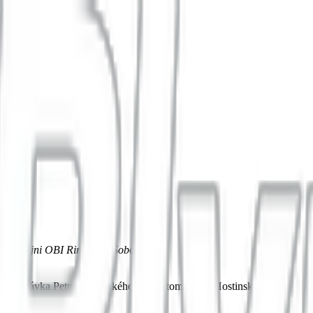
ri predajni OBI Rimavská Sobota
 zastávka Petra Hostinského. 🚗 Autom: Petra Hostinského 5.