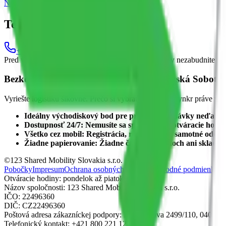
Navigovať
Zobraziť v Google Mapách
Telefón
+421 800 221 123
Pred vyhotovením fotografií PO VRÁTENÍ dodávky nezabudnite vložiť
Bezkontaktná požičovňa dodávok Rimavská Sobota a
Vyriešte logistiku šikovne. Prečo si vybrať dodávku Blynkr práve v tej
Ideálny východiskový bod pre prenájom dodávky neďaleko
Dostupnosť 24/7:
Nemusíte sa spoliehať na otváracie hodi
Všetko cez mobil:
Registrácia, rezervácia aj samotné odomk
Žiadne papierovanie:
Žiadne čakanie v radoch ani skladanie
©123 Shared Mobility Slovakia s.r.o.
Pobočky
Impresum
Ochrana osobných údajov
Obchodné podmienky
Otváracie hodiny: pondelok až piatok 9:00-15:00
Názov spoločnosti: 123 Shared Mobility Slovakia s.r.o.
IČO: 22496360
DIČ: CZ22496360
Poštová adresa zákazníckej podpory: Rastislavova 2499/110, 040 01
Telefonický kontakt: +421 800 221 123