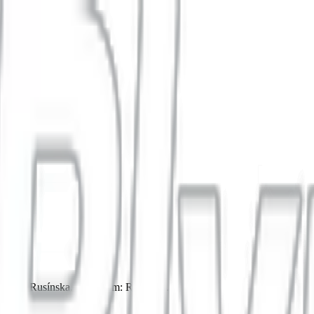
stávka Rusínska. 🚗 Autom: Rusínska.