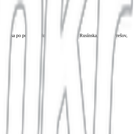
vka sa po poslednej fotografii uzamkne! Rusínska, 080 01 Prešov,