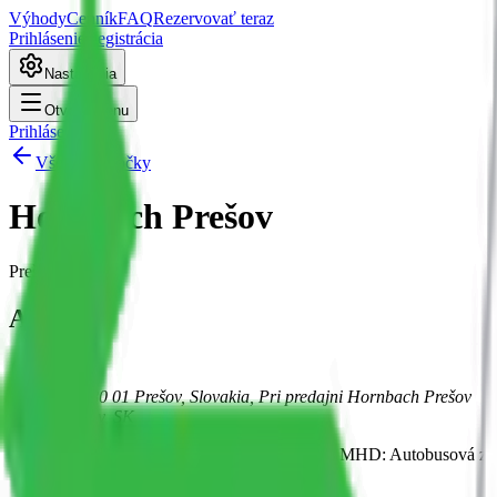
Výhody
Cenník
FAQ
Rezervovať teraz
Prihlásenie
Registrácia
Nastavenia
Otvoriť menu
Prihlásenie
Všetky pobočky
Hornbach Prešov
Prešov
Adresa
Rusínska, 080 01 Prešov, Slovakia, Pri predajni Hornbach Prešov
08001
Prešov
, SK
📍 Kde sme: Pri predajni Hornbach Prešov. 🚌 MHD: Autobusová za