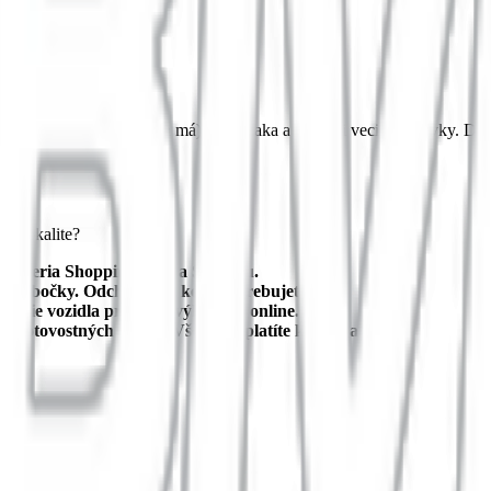
 kľúč (ak ho dodávka má) do držiaka a vziať si veci z dodávky. Dodá
to lokalite?
 Eperia Shopping Mall a Solivaru.
ny pobočky. Odchádzate, kedy potrebujete.
nutie vozidla prebieha výhradne online.
 hotovostných kaucií. Všetko zaplatíte kartou a idete.
 Košice, Slovensko