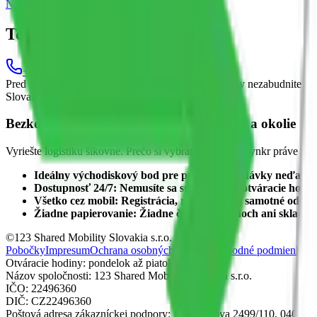
Navigovať
Zobraziť v Google Mapách
Telefón
+421 800 221 123
Pred vyhotovením fotografií PO VRÁTENÍ dodávky nezabudnite vložiť
Slovakia
Bezkontaktná požičovňa dodávok Prešov a okolie
Vyriešte logistiku šikovne. Prečo si vybrať dodávku Blynkr práve v tej
Ideálny východiskový bod pre prenájom dodávky neďaleko
Dostupnosť 24/7:
Nemusíte sa spoliehať na otváracie hodi
Všetko cez mobil:
Registrácia, rezervácia aj samotné odomk
Žiadne papierovanie:
Žiadne čakanie v radoch ani skladanie
©123 Shared Mobility Slovakia s.r.o.
Pobočky
Impresum
Ochrana osobných údajov
Obchodné podmienky
Otváracie hodiny: pondelok až piatok 7:00-19:00
Názov spoločnosti: 123 Shared Mobility Slovakia s.r.o.
IČO: 22496360
DIČ: CZ22496360
Poštová adresa zákazníckej podpory: Rastislavova 2499/110, 040 01