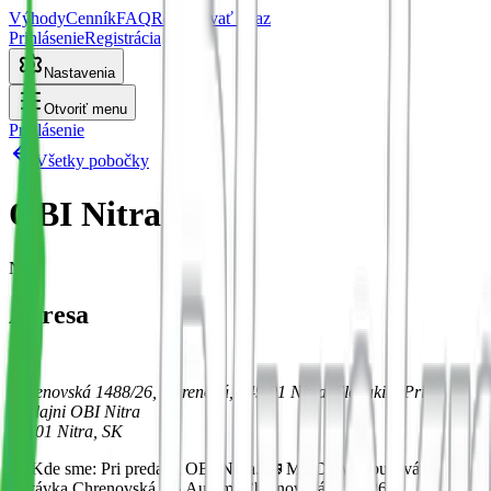
Výhody
Cenník
FAQ
Rezervovať teraz
Prihlásenie
Registrácia
Nastavenia
Otvoriť menu
Prihlásenie
Všetky pobočky
OBI Nitra
Nitra
Adresa
Chrenovská 1488/26, Chrenová, 949 01 Nitra, Slovakia, Pri
predajni OBI Nitra
94901
Nitra
, SK
📍 Kde sme: Pri predajni OBI Nitra. 🚌 MHD: Autobusová
zastávka Chrenovská. 🚗 Autom: Chrenovská 1488/26.