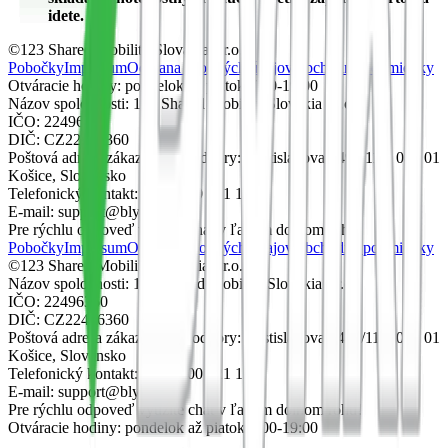
idete.
©123 Shared Mobility Slovakia s.r.o.
Pobočky
Impresum
Ochrana osobných údajov
Obchodné podmienky
Otváracie hodiny: pondelok až piatok 7:00-19:00
Názov spoločnosti: 123 Shared Mobility Slovakia s.r.o.
IČO: 22496360
DIČ: CZ22496360
Poštová adresa zákazníckej podpory: Rastislavova 2499/110, 040 01
Košice, Slovensko
Telefonický kontakt: +421 800 221 123
E-mail: support@blynkr.sk
Pre rýchlu odpoveď využite chat v ľavom dolnom rohu!
Pobočky
Impresum
Ochrana osobných údajov
Obchodné podmienky
©123 Shared Mobility Slovakia s.r.o.
Názov spoločnosti: 123 Shared Mobility Slovakia s.r.o.
IČO: 22496360
DIČ: CZ22496360
Poštová adresa zákazníckej podpory: Rastislavova 2499/110, 040 01
Košice, Slovensko
Telefonický kontakt: +421 800 221 123
E-mail: support@blynkr.sk
Pre rýchlu odpoveď využite chat v ľavom dolnom rohu!
Otváracie hodiny: pondelok až piatok 7:00-19:00