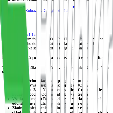
Navigovať
Zobraziť v Google Mapách
Telefón
+421 800 221 123
Pred vyhotovením fotografií PO VRÁTENÍ dodávky nezabudnite
vložiť kľúč (ak ho dodávka má) do držiaka a vziať si veci z
dodávky. Dodávka sa po poslednej fotografii uzamkne!
Bezkontaktná požičovňa dodávok Nitra a okolie
Vyriešte logistiku šikovne. Prečo si vybrať dodávku Blynkr práve v
tejto lokalite?
Ideálny východiskový bod pre prenájom dodávky
neďaleko Výstaviska Agrokomplex a OC MAX.
Dostupnosť 24/7:
Nemusíte sa spoliehať na otváracie
hodiny pobočky. Odchádzate, kedy potrebujete.
Všetko cez mobil:
Registrácia, rezervácia aj samotné
odomknutie vozidla prebieha výhradne online.
Žiadne papierovanie:
Žiadne čakanie v radoch ani
skladanie hotovostných kaucií. Všetko zaplatíte kartou a