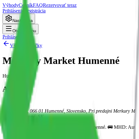
Výhody
Cenník
FAQ
Rezervovať teraz
Prihlásenie
Registrácia
Nastavenia
Otvoriť menu
Prihlásenie
Všetky pobočky
Merkury Market Humenné
Humenné
Adresa
Mierová 105, 066 01 Humenné, Slovensko, Pri predajni Merkury M
06601
Humenné
, SK
📍 Kde sme: Pri predajni Merkury Market Humenné. 🚌 MHD: Autob