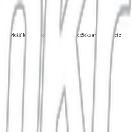
e vložiť kľúč (ak ho dodávka má) do držiaka a vziať si veci z