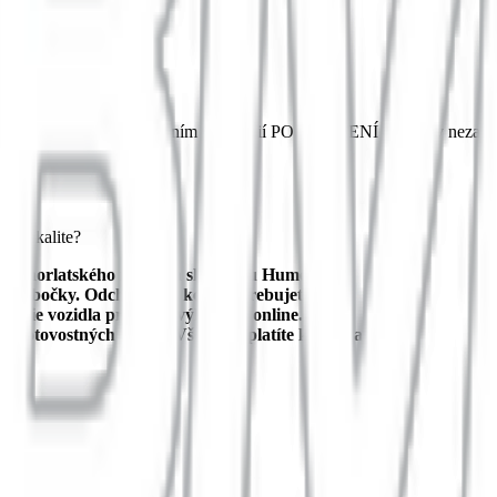
5413076. Pred vyhotovením fotografií PO VRÁTENÍ dodávky nezabudnit
to lokalite?
o Vihorlatského múzea a skanzenu Humenné.
ny pobočky. Odchádzate, kedy potrebujete.
nutie vozidla prebieha výhradne online.
 hotovostných kaucií. Všetko zaplatíte kartou a idete.
 Košice, Slovensko