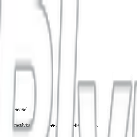
arket Humenné
usová zastávka Mierová. 🚗 Autom: Mierová 105.