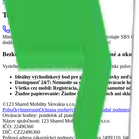
Navigovať
Zobraziť v Google Mapách
Telefón
+421 800 221 123
Mimo otváracej doby alebo ak je brána zatvorená → volajte SBS 090
dodávky. Dodávka sa po poslednej fotografii uzamkne!
Bezkontaktná požičovňa dodávok Humenné a okolie
Vyriešte logistiku šikovne. Prečo si vybrať dodávku Blynkr práve v tej
Ideálny východiskový bod pre prenájom dodávky neďalek
Dostupnosť 24/7:
Nemusíte sa spoliehať na otváracie hodi
Všetko cez mobil:
Registrácia, rezervácia aj samotné odomk
Žiadne papierovanie:
Žiadne čakanie v radoch ani skladanie
©123 Shared Mobility Slovakia s.r.o.
Pobočky
Impresum
Ochrana osobných údajov
Obchodné podmienky
Otváracie hodiny: pondelok až piatok 9:00-15:00
Názov spoločnosti: 123 Shared Mobility Slovakia s.r.o.
IČO: 22496360
DIČ: CZ22496360
Poštová adresa zákazníckej podpory: Rastislavova 2499/110, 040 01